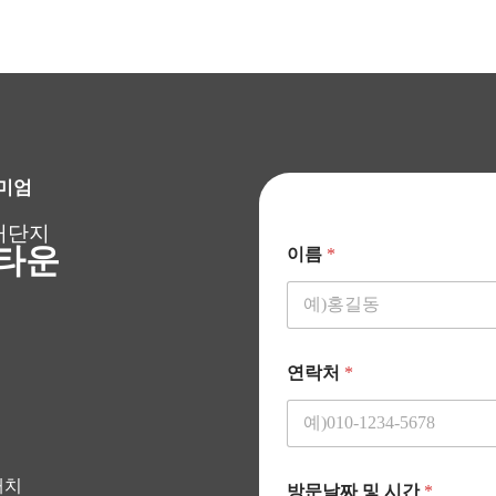
미엄
거단지
타운
이름
*
연락처
*
배치
방문날짜 및 시간
*