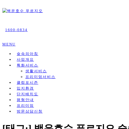
l call ☎ 1600-0834ㅣ백운호수 푸르지오 실버타운 모델하
백운호수 푸르지오 실버타운
1600-0834
MENU
숲속의아침
사업개요
특화서비스
생활서비스
프리미엄서비스
클럽포시즌
입지환경
단지배치도
평형안내
프리미엄
방문상담신청
[태그:]
백운호수 푸르지오 숲