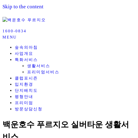
Skip to the content
l call ☎ 1600-0834ㅣ백운호수 푸르지오 실버타운 모델하우스ㅣ분
1600-0834
백운호수 푸르지오 실버타운
MENU
양가ㅣ의왕 실버타운 숲속의아침ㅣ방문예약
숲속의아침
사업개요
특화서비스
생활서비스
프리미엄서비스
클럽포시즌
입지환경
단지배치도
평형안내
프리미엄
방문상담신청
백운호수 푸르지오 실버타운 생활서
비스