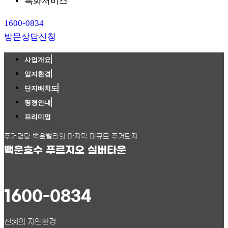
특화서비스
1600-0834
방문상담신청
사업개요
입지환경
단지배치도
평형안내
프리미엄
주거명당 백운밸리의 마지막 대규모 주거단지
백운호수 푸르지오 실버타운
1600-0834
천혜의 자연환경