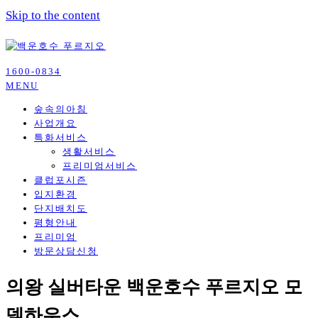
Skip to the content
l call ☎ 1600-0834ㅣ백운호수 푸르지오 실버타운 모델하우스ㅣ분
1600-0834
백운호수 푸르지오 실버타운
MENU
양가ㅣ의왕 실버타운 숲속의아침ㅣ방문예약
숲속의아침
사업개요
특화서비스
생활서비스
프리미엄서비스
클럽포시즌
입지환경
단지배치도
평형안내
프리미엄
방문상담신청
의왕 실버타운 백운호수 푸르지오 모
델하우스